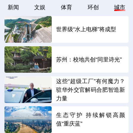
新闻
文娱
体育
环创
城市
世界级“水上电梯”将成型
苏州：校地共创“同里诗光”
这些“超级工厂”有何魔力？
驻华外交官解码合肥智造新
力量
生态守护 持续解锁高颜
值“重庆蓝”