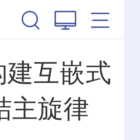
构建互嵌式
结主旋律