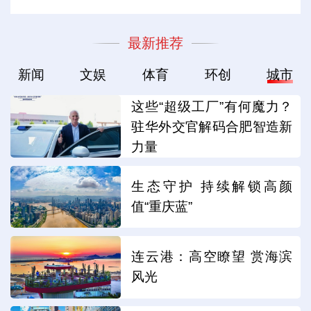
最新推荐
新闻
文娱
体育
环创
城市
这些“超级工厂”有何魔力？
驻华外交官解码合肥智造新
力量
生态守护 持续解锁高颜
值“重庆蓝”
连云港：高空瞭望 赏海滨
风光