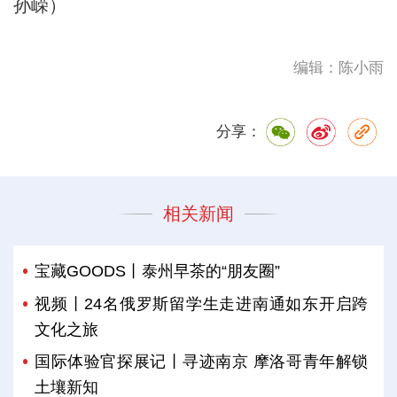
孙嵘）
编辑：陈小雨
分享：
相关新闻
宝藏GOODS丨泰州早茶的“朋友圈”
视频丨24名俄罗斯留学生走进南通如东开启跨
文化之旅
国际体验官探展记丨寻迹南京 摩洛哥青年解锁
土壤新知