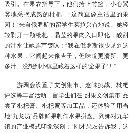
吸引。在果农指导下，他们挎上竹篮，小心翼
翼地采摘成熟的枇杷。“这简直像童话里的果
园！”来自俄罗斯的留学生莱拉兴奋地说。她轻
轻剥开一颗枇杷，晶莹的果肉入口即化，酸甜
的汁水让她连声赞叹：“我在俄罗斯很少见到这
种水果，它闻起来像杏子，但味道更清新、更
多汁。没想到小镇里藏着这样的‘金果子’！”
游园会设置了文创集市、趣味挑战、枇杷
评选等丰富活动。留学生们在“甜果文创集市”品
尝了枇杷膏、枇杷蜜等加工品，还体验了用当
地“九龙坊”品牌鲜果制作水果拼盘。列娜对九华
镇的产业模式印象深刻：“刚才果农告诉我，这