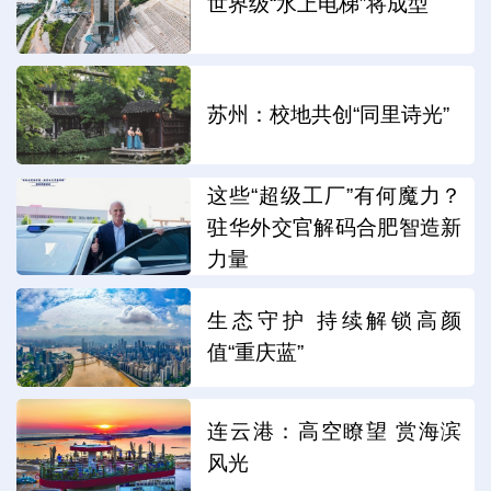
世界级“水上电梯”将成型
苏州：校地共创“同里诗光”
这些“超级工厂”有何魔力？
驻华外交官解码合肥智造新
力量
生态守护 持续解锁高颜
值“重庆蓝”
连云港：高空瞭望 赏海滨
风光