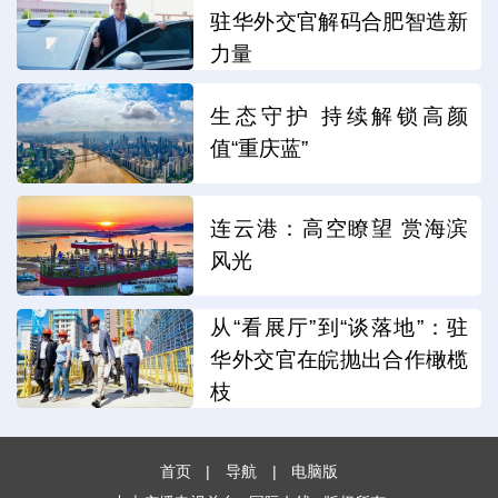
驻华外交官解码合肥智造新
力量
生态守护 持续解锁高颜
值“重庆蓝”
连云港：高空瞭望 赏海滨
风光
从“看展厅”到“谈落地”：驻
华外交官在皖抛出合作橄榄
枝
首页
|
导航
|
电脑版