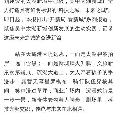
划建设的太湖新城中心核，吴中太湖新城正全
力打造具有鲜明标识的“科技之城、未来之城”。
即日起，本报推出“开新局 看新城”系列报道，
聚焦吴中太湖新城创新发展的生动实践，记录
这座未来之城的奋进新篇。
站在天鹅港大堤远眺，一面是太湖碧波拍
岸，远山含黛；一面是新城烟火升腾，文旅新
景次第铺展。滨湖大道上，大人牵着孩子的手
漫步，露营天幕星罗棋布，骑行队伍穿梭其
间，笑声漫过草坪；商业广场内，沉浸式街景
一步一景，新奇体验勾着人脚步；剧场里，科
技光影交织，传统与未来在此相遇。