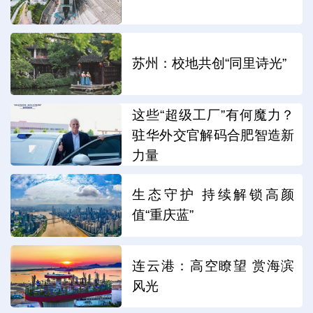
苏州：校地共创“同里诗光”
这些“超级工厂”有何魔力？
驻华外交官解码合肥智造新
力量
生态守护 持续解锁高颜
值“重庆蓝”
连云港：高空瞭望 赏海滨
风光