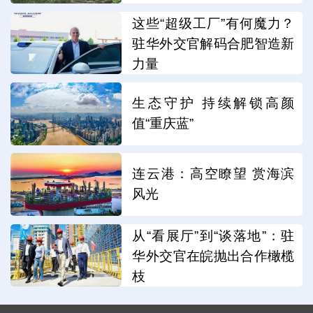
这些“超级工厂”有何魔力？
驻华外交官解码合肥智造新
力量
生态守护 持续解锁高颜
值“重庆蓝”
连云港：高空瞭望 赏海滨
风光
从“看展厅”到“谈落地”：驻
华外交官在皖抛出合作橄榄
枝