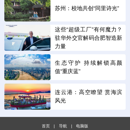
苏州：校地共创“同里诗光”
这些“超级工厂”有何魔力？
驻华外交官解码合肥智造新
力量
生态守护 持续解锁高颜
值“重庆蓝”
连云港：高空瞭望 赏海滨
风光
首页
|
导航
|
电脑版