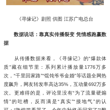
《寻缘记》剧照 供图 江苏广电总台
数据说话：靠真实传播裂变 凭情感跑赢数
据
从传播数据来看，《寻缘记》的“爆款体
质”藏在细节里：系列累计播放量1776万多
次，“千里回家路”“馄饨爷爷金婚”等话题全网热
度飙升，网友转发率高达35%，互动量692万多
次。更难得的是，评论里没有“为了流量硬煽
情”的吐槽，反而满是“真实”“接地气”的认
可：“敦煌篇看哭了，今年中秋终于回家了”“酿