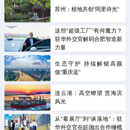
苏州：校地共创“同里诗光”
这些“超级工厂”有何魔力？
驻华外交官解码合肥智造新
力量
生态守护 持续解锁高颜
值“重庆蓝”
连云港：高空瞭望 赏海滨
风光
从“看展厅”到“谈落地”：驻
华外交官在皖抛出合作橄榄