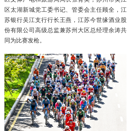
区太湖新城党工委书记、管委会主任顾全，江
苏银行吴江支行行长王燕，江苏今世缘酒业股
份有限公司高级总监兼苏州大区总经理余涛共
同为比赛发枪。