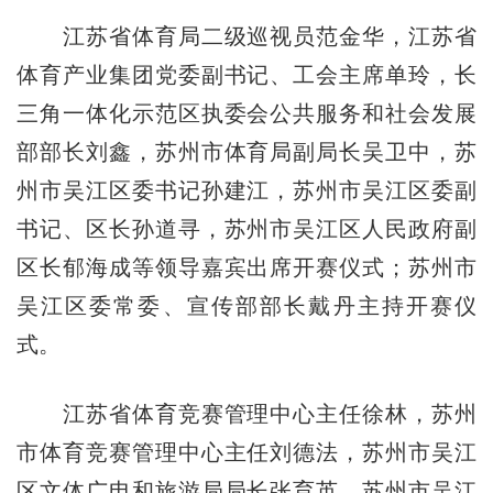
江苏省体育局二级巡视员范金华，江苏省
体育产业集团党委副书记、工会主席单玲，长
三角一体化示范区执委会公共服务和社会发展
部部长刘鑫，苏州市体育局副局长吴卫中，苏
州市吴江区委书记孙建江，苏州市吴江区委副
书记、区长孙道寻，苏州市吴江区人民政府副
区长郁海成等领导嘉宾出席开赛仪式；苏州市
吴江区委常委、宣传部部长戴丹主持开赛仪
式。
江苏省体育竞赛管理中心主任徐林，苏州
市体育竞赛管理中心主任刘德法，苏州市吴江
区文体广电和旅游局局长张育英，苏州市吴江