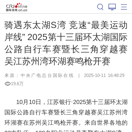
骑遇东太湖S湾 竞速“最美运动
岸线” 2025第十三届环太湖国际
公路自行车赛暨长三角穿越赛
吴江苏州湾环湖赛鸣枪开赛
来源：中央广电总台国际在线
|
2025-10-11 16:48:29
19.6万
10月10日，江苏银行·2025第十三届环太湖
国际公路自行车赛暨长三角穿越赛吴江苏州湾
环湖赛在苏州吴江鸣枪开赛。来自世界各地的