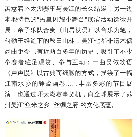
寓意着环太湖赛事与吴江的长久结缘；另一边
本地特色的“民星闪耀小舞台”展演活动徐徐开
展，亲子乐队合奏《山居秋暝》以音乐为笔，
勾勒王维笔下的秋日山林；吴江七都非遗木偶
昆曲距今已有近两百多年的历史，吸引了不少
参赛者驻足观赏、参与互动；一曲吴侬软语
《声声慢》以古典而细腻的方式，描绘了一幅
江南水乡的静谧画卷……丰富多彩的节目展
演，也通过环太湖赛事契机，向全球展示了苏
州吴江“鱼米之乡”“丝绸之府”的文化底蕴。