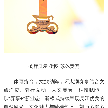
奖牌展示 供图 苏体竞赛
体育搭台，文旅助阵，环太湖赛事结合文
旅消费、骑行互动、人文展演、科技赋能，
以“赛事+”新业态、新模式持续呈现吴江优美的
自然风光、文化魅力与精神气质，刻画多姿多