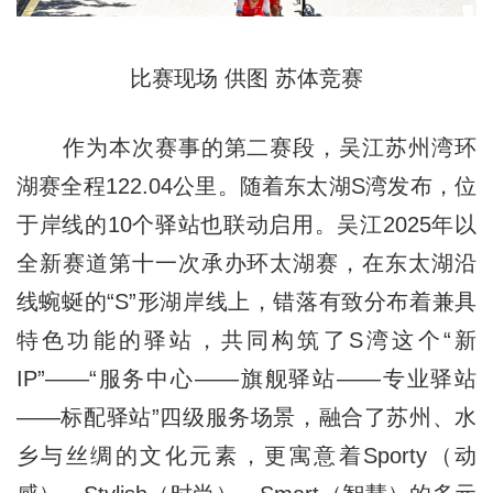
比赛现场 供图 苏体竞赛
作为本次赛事的第二赛段，吴江苏州湾环
湖赛全程122.04公里。随着东太湖S湾发布，位
于岸线的10个驿站也联动启用。吴江2025年以
全新赛道第十一次承办环太湖赛，在东太湖沿
线蜿蜒的“S”形湖岸线上，错落有致分布着兼具
特色功能的驿站，共同构筑了S湾这个“新
IP”——“服务中心——旗舰驿站——专业驿站
——标配驿站”四级服务场景，融合了苏州、水
乡与丝绸的文化元素，更寓意着Sporty（动