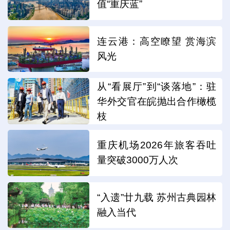
值“重庆蓝”
连云港：高空瞭望 赏海滨
风光
从“看展厅”到“谈落地”：驻
华外交官在皖抛出合作橄榄
枝
重庆机场2026年旅客吞吐
量突破3000万人次
“入遗”廿九载 苏州古典园林
融入当代