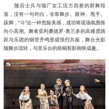
随后士兵与烟厂女工活力四射的群舞段
落，没有一句对白，全靠舞步、眼神、甩手、
跺脚，“斗”出一种危险美感，成功将现场氛围推
向小高潮。舞者亚利桑德罗·奥兰多的高难度跳
跃与乐团的铜管齐鸣形成强烈共振，舞台光影
随舞步流转，与音乐台的梧桐剪影相映成趣。