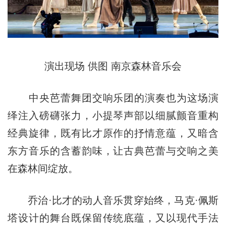
演出现场 供图 南京森林音乐会
中央芭蕾舞团交响乐团的演奏也为这场演
绎注入磅礴张力，小提琴声部以细腻颤音重构
经典旋律，既有比才原作的抒情意蕴，又暗含
东方音乐的含蓄韵味，让古典芭蕾与交响之美
在森林间绽放。
乔治·比才的动人音乐贯穿始终，马克·佩斯
塔设计的舞台既保留传统底蕴，又以现代手法