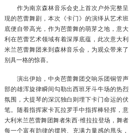
作为南京森林音乐会史上首次户外完整呈
现的芭蕾舞剧，本次《卡门》的演绎从艺术班
底便自带高光，作为芭蕾舞的萌芽之地，意大
利在芭蕾艺术领域有着深厚底蕴，此次意大利
米兰芭蕾舞团来到森林音乐会，为观众带来了
别具一格的惊喜。
演出伊始，中央芭蕾舞团交响乐团铜管声
部的雄浑旋律瞬间勾勒出西班牙斗牛场的热烈
氛围，大提琴的深沉独白则埋下卡门命运的伏
笔。随着指挥家卡瓦
拉
罗手中指挥棒轻挥，意
大利米兰芭蕾舞团舞者朱西·维拉拉登场，舞者
每一个富有韵律
的
摆胯、充满力量感的甩头，