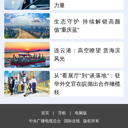
力量
生态守护 持续解锁高颜
值“重庆蓝”
连云港：高空瞭望 赏海滨
风光
从“看展厅”到“谈落地”：驻
华外交官在皖抛出合作橄榄
枝
首页
|
导航
|
电脑版
中央广播电视总台
国际在线
版权所有