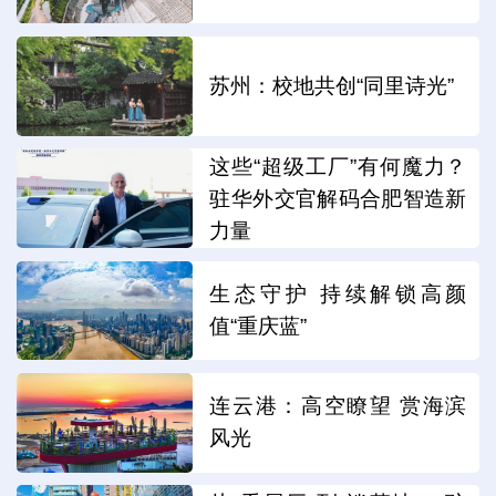
苏州：校地共创“同里诗光”
这些“超级工厂”有何魔力？
驻华外交官解码合肥智造新
力量
生态守护 持续解锁高颜
值“重庆蓝”
连云港：高空瞭望 赏海滨
风光