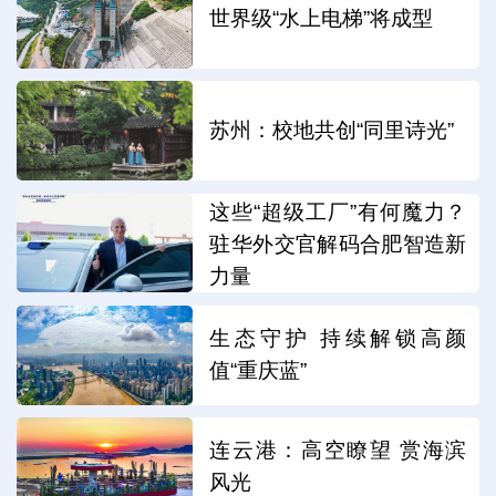
世界级“水上电梯”将成型
苏州：校地共创“同里诗光”
这些“超级工厂”有何魔力？
驻华外交官解码合肥智造新
力量
生态守护 持续解锁高颜
值“重庆蓝”
连云港：高空瞭望 赏海滨
风光