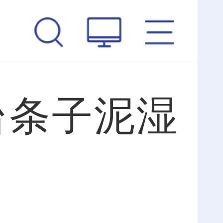
台条子泥湿