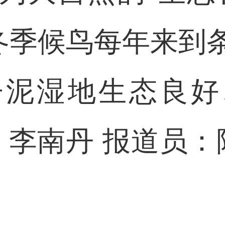
等冬季候鸟每年来到
子泥湿地生态良好
 李南丹 报道员：