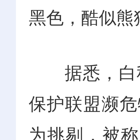
黑色，酷似熊
据悉，白秋沙
保护联盟濒危
为挑剔，被称