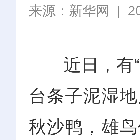
来源：
新华网
|
2
近日，有“熊
台条子泥湿地
秋沙鸭，雄鸟