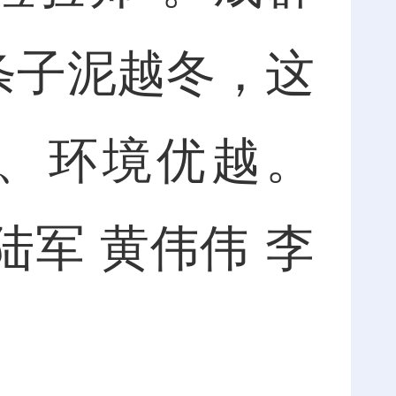
条子泥越冬，这
、环境优越。
陆军 黄伟伟 李