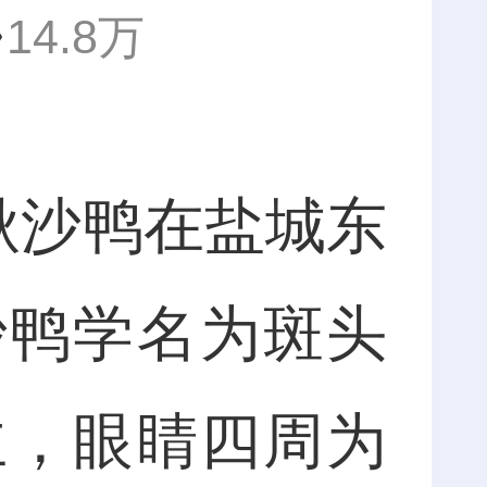
14.8万
秋沙鸭在盐城东
沙鸭学名为斑头
主，眼睛四周为