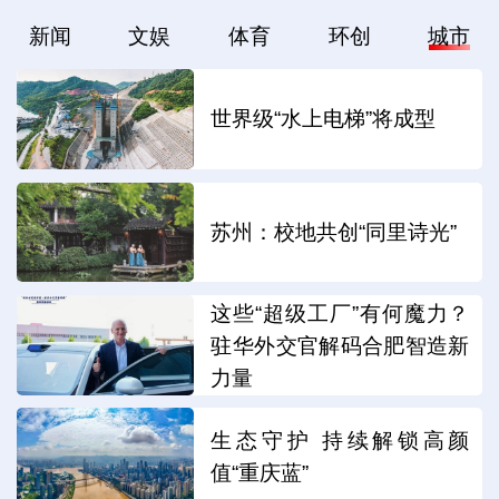
新闻
文娱
体育
环创
城市
世界级“水上电梯”将成型
苏州：校地共创“同里诗光”
这些“超级工厂”有何魔力？
驻华外交官解码合肥智造新
力量
生态守护 持续解锁高颜
值“重庆蓝”