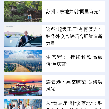
苏州：校地共创“同里诗光”
这些“超级工厂”有何魔力？
驻华外交官解码合肥智造新
力量
生态守护 持续解锁高颜
值“重庆蓝”
连云港：高空瞭望 赏海滨
风光
从“看展厅”到“谈落地”：驻