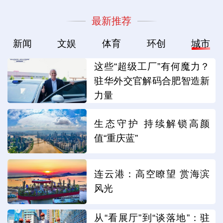
最新推荐
新闻
文娱
体育
环创
城市
这些“超级工厂”有何魔力？
驻华外交官解码合肥智造新
力量
生态守护 持续解锁高颜
值“重庆蓝”
连云港：高空瞭望 赏海滨
风光
从“看展厅”到“谈落地”：驻