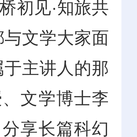
桥初见·知旅共
都与文学大家面
属于主讲人的那
授、文学博士李
，分享长篇科幻