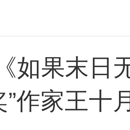
《如果末日
鲁奖”作家王十