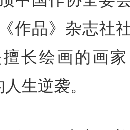
《作品》杂志社
是擅长绘画的画家
的人生逆袭。