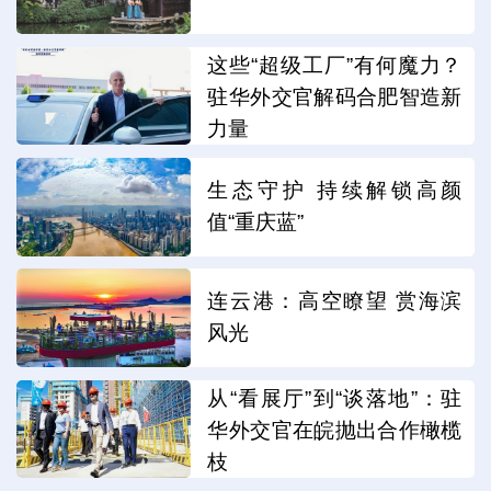
这些“超级工厂”有何魔力？
驻华外交官解码合肥智造新
力量
生态守护 持续解锁高颜
值“重庆蓝”
连云港：高空瞭望 赏海滨
风光
从“看展厅”到“谈落地”：驻
华外交官在皖抛出合作橄榄
枝