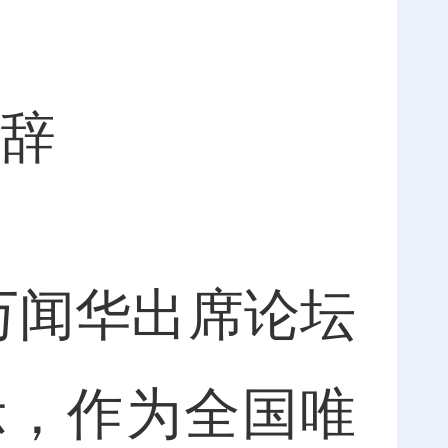
辞
万闻华出席论坛
示，作为全国唯