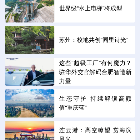
世界级“水上电梯”将成型
苏州：校地共创“同里诗光”
这些“超级工厂”有何魔力？
驻华外交官解码合肥智造新
力量
生态守护 持续解锁高颜
值“重庆蓝”
连云港：高空瞭望 赏海滨
风光