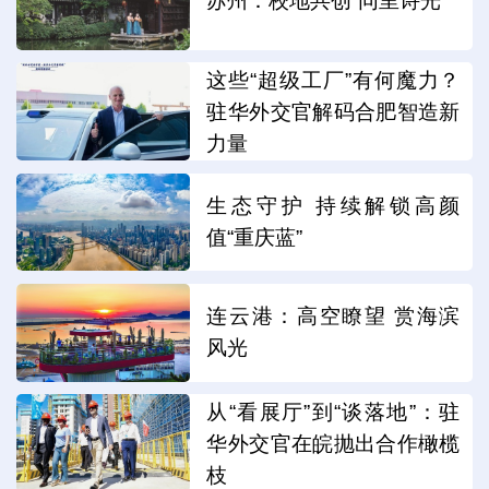
苏州：校地共创“同里诗光”
这些“超级工厂”有何魔力？
驻华外交官解码合肥智造新
力量
生态守护 持续解锁高颜
值“重庆蓝”
连云港：高空瞭望 赏海滨
风光
从“看展厅”到“谈落地”：驻
华外交官在皖抛出合作橄榄
枝