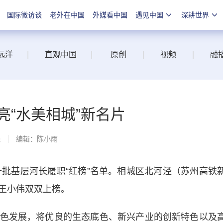
国际微访谈
老外在中国
外媒看中国
遇见中国
深耕世界
远洋
|
直观中国
|
原创
|
视频
|
融
亮“水美相城”新名片
线
编辑：陈小雨
批基层河长履职“红榜”名单。相城区北河泾（苏州高铁
王小伟双双上榜。
发展，将优良的生态底色、新兴产业的创新特色以及