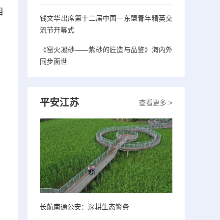
相
钱文华出席第十二届中国—东盟青年精英交
流节开幕式
《窑火凝砂——紫砂的匠造与品鉴》海内外
同步面世
平安江苏
查看更多 >
长航南通公安：深耕生态警务