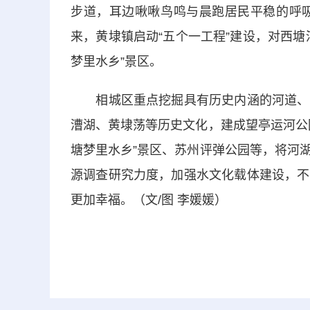
步道，耳边啾啾鸟鸣与晨跑居民平稳的呼吸
来，黄埭镇启动“五个一工程”建设，对西
梦里水乡”景区。
相城区重点挖掘具有历史内涵的河道、湖
漕湖、黄埭荡等历史文化，建成望亭运河公
塘梦里水乡”景区、苏州评弹公园等，将河
源调查研究力度，加强水文化载体建设，不
更加幸福。（文/图 李媛媛）