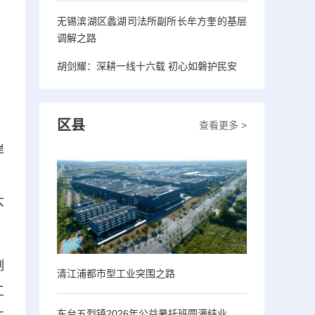
无锡滨湖区蠡湖司法所副所长牟方奎的基层
调解之路
胡剑耀：深耕一线十六载 初心如磐护民安
区县
查看更多 >
岸
。
大
制
清江浦都市型工业突围之路
工
东台五烈镇2026年公益暑托班圆满结业