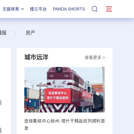
文娱体育
楼兰平台
PANDA SHORTS
站内搜索
播报
|
房产
城市远洋
查看更多 >
新
连徐集结中心徐州-塔什干精品班列顺利首
发
高