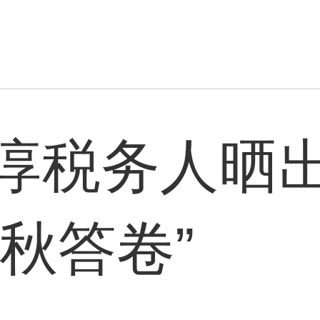
淳税务人晒
秋答卷”