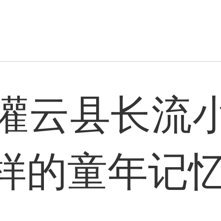
灌云县长流
样的童年记