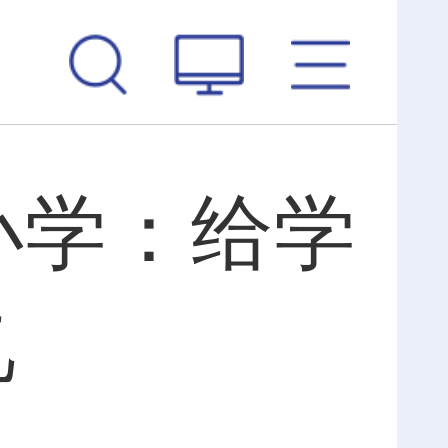
小学：给学
忆