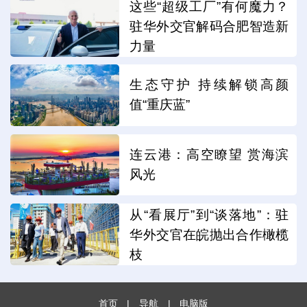
这些“超级工厂”有何魔力？
驻华外交官解码合肥智造新
力量
生态守护 持续解锁高颜
值“重庆蓝”
连云港：高空瞭望 赏海滨
风光
从“看展厅”到“谈落地”：驻
华外交官在皖抛出合作橄榄
枝
首页
|
导航
|
电脑版