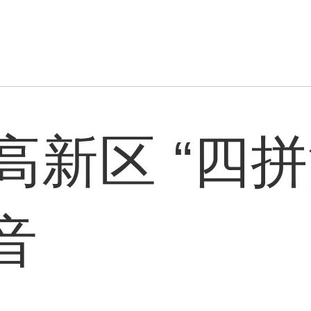
高新区 “四拼
音