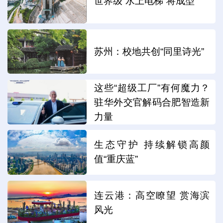
世界级“水上电梯”将成型
苏州：校地共创“同里诗光”
这些“超级工厂”有何魔力？
驻华外交官解码合肥智造新
力量
生态守护 持续解锁高颜
值“重庆蓝”
连云港：高空瞭望 赏海滨
风光