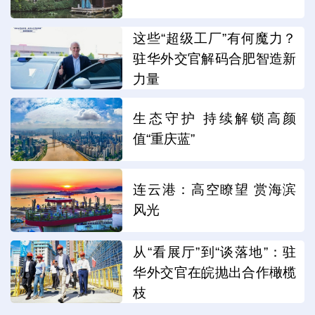
这些“超级工厂”有何魔力？
驻华外交官解码合肥智造新
力量
生态守护 持续解锁高颜
值“重庆蓝”
连云港：高空瞭望 赏海滨
风光
从“看展厅”到“谈落地”：驻
华外交官在皖抛出合作橄榄
枝