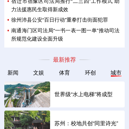
宿迁市宿豫区司法局推行“二三四”工作模式 助
力法援惠民生取得新成效
徐州沛县公安“百日行动”重拳打击街面犯罪
南通海门区司法局“一书一表一图一单”推动司法
所规范化建设全面升级
最新推荐
新闻
文娱
体育
环创
城市
世界级“水上电梯”将成型
苏州：校地共创“同里诗光”