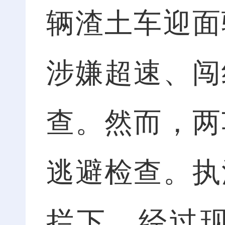
辆渣土车迎面
涉嫌超速、闯
查。然而，两
逃避检查。执
拦下。经过