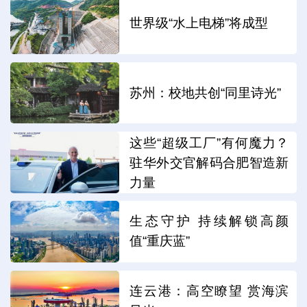
世界级“水上电梯”将成型
苏州：校地共创“同里诗光”
这些“超级工厂”有何魔力？
驻华外交官解码合肥智造新
力量
生态守护 持续解锁高颜
值“重庆蓝”
连云港：高空瞭望 赏海滨