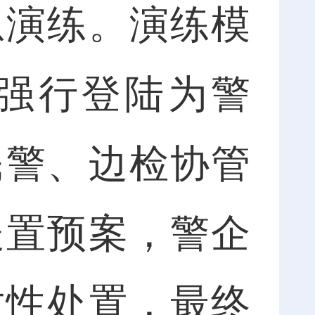
急演练。演练模
强行登陆为警
民警、边检协管
处置预案，警企
对性处置，最终