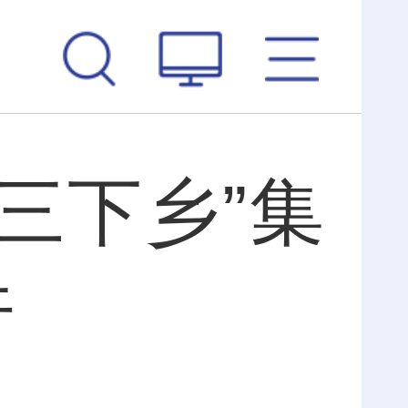
三下乡”集
行