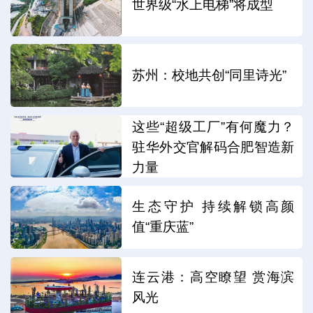
世界级“水上电梯”将成型
苏州：校地共创“同里诗光”
这些“超级工厂”有何魔力？
驻华外交官解码合肥智造新
力量
生态守护 持续解锁高颜
值“重庆蓝”
连云港：高空瞭望 赏海滨
风光