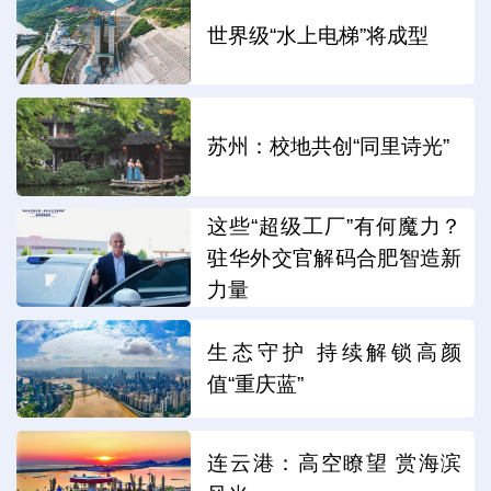
世界级“水上电梯”将成型
苏州：校地共创“同里诗光”
这些“超级工厂”有何魔力？
驻华外交官解码合肥智造新
力量
生态守护 持续解锁高颜
值“重庆蓝”
连云港：高空瞭望 赏海滨