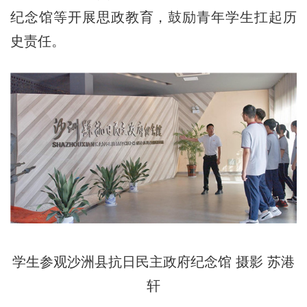
纪念馆等开展思政教育，鼓励青年学生扛起历
史责任。
学生参观沙洲县抗日民主政府纪念馆 摄影 苏港
轩