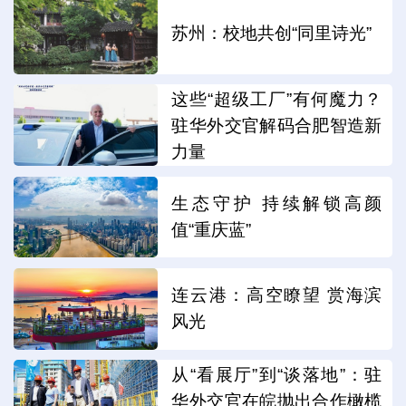
苏州：校地共创“同里诗光”
这些“超级工厂”有何魔力？
驻华外交官解码合肥智造新
力量
生态守护 持续解锁高颜
值“重庆蓝”
连云港：高空瞭望 赏海滨
风光
从“看展厅”到“谈落地”：驻
华外交官在皖抛出合作橄榄