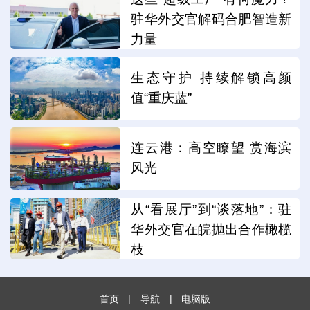
驻华外交官解码合肥智造新
力量
生态守护 持续解锁高颜
值“重庆蓝”
连云港：高空瞭望 赏海滨
风光
从“看展厅”到“谈落地”：驻
华外交官在皖抛出合作橄榄
枝
首页
|
导航
|
电脑版