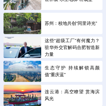
苏州：校地共创“同里诗光”
这些“超级工厂”有何魔力？
驻华外交官解码合肥智造新
力量
生态守护 持续解锁高颜
值“重庆蓝”
连云港：高空瞭望 赏海滨
风光