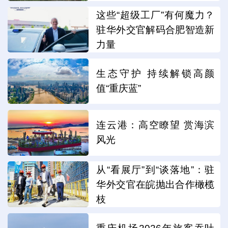
这些“超级工厂”有何魔力？
驻华外交官解码合肥智造新
力量
生态守护 持续解锁高颜
值“重庆蓝”
连云港：高空瞭望 赏海滨
风光
从“看展厅”到“谈落地”：驻
华外交官在皖抛出合作橄榄
枝